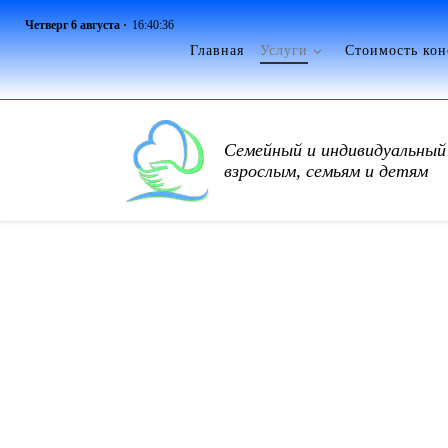
Четверг 6 августа ·
16:40:37
Перейти к содержимому
Главная
Услуги
Стоимость кон
Семейный и индивидуальный 
взрослым, семьям и детям