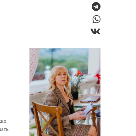
жно
рать