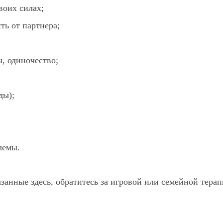
воих силах;
ть от партнера;
ы, одиночество;
ды);
лемы.
занные здесь, обратитесь за игровой или семейной терап