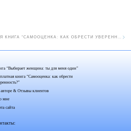
С
БЕСПЛАТНАЯ КНИГА “САМООЦЕНКА: КАК ОБРЕСТИ УВЕРЕННОСТЬ?”
ига “Выбирает женщина: ты для меня один”
сплатная книга “Самооценка: как обрести
еренность?”
 авторе & Отзывы клиентов
о мне
рта сайта
нтакты: