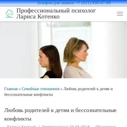
Телефон для записи: +7 (921) 930-97-99
Перейти к содержимому
Профессиональный психолог
Лариса Котенко
Ме
Главная
»
Семейные отношения
»
Любовь родителей к детям и
бессознательные конфликты
Любовь родителей к детям и бессознательные
конфликты
-
Лариса Котенко
|
Опубликовано
20.06.2016
-
Обновлено