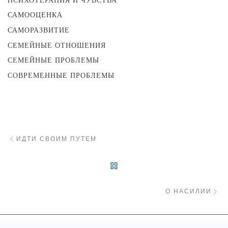
ПСИХОТЕРАПИЯ И ЧУВСТВА
САМООЦЕНКА
САМОРАЗВИТИЕ
СЕМЕЙНЫЕ ОТНОШЕНИЯ
СЕМЕЙНЫЕ ПРОБЛЕМЫ
СОВРЕМЕННЫЕ ПРОБЛЕМЫ
Навигация
Предыдущий пост
ИДТИ СВОИМ ПУТЕМ
ВЕРНУТЬСЯ К СПИСКУ 
С
О НАСИЛИИ