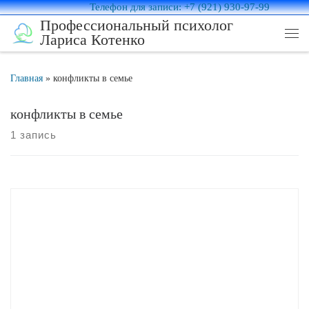
Телефон для записи: +7 (921) 930-97-99
Перейти к содержимому
Профессиональный психолог
Лариса Котенко
Ме
Главная
»
конфликты в семье
конфликты в семье
1 запись