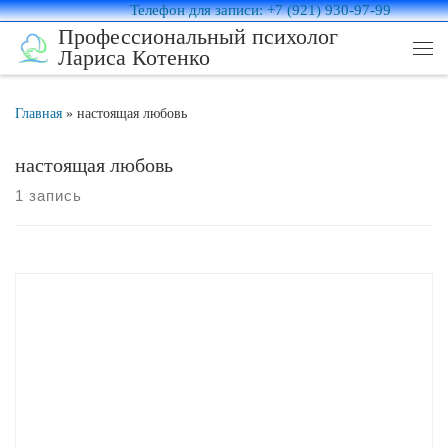
Телефон для записи: +7 (921) 930-97-99
Перейти к содержимому
Профессиональный психолог
Лариса Котенко
Ме
Главная
»
настоящая любовь
настоящая любовь
1 запись