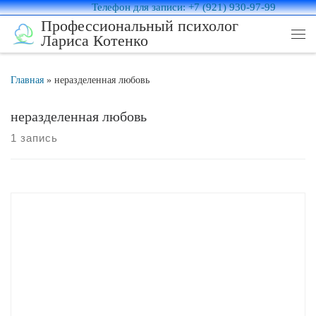
Телефон для записи: +7 (921) 930-97-99
Перейти к содержимому
Профессиональный психолог
Лариса Котенко
Ме
Главная
»
неразделенная любовь
неразделенная любовь
1 запись