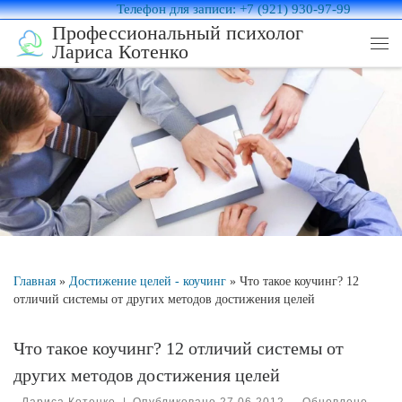
Телефон для записи: +7 (921) 930-97-99
Перейти к содержимому
Профессиональный психолог
Лариса Котенко
Ме
Главная
»
Достижение целей - коучинг
»
Что такое коучинг? 12
отличий системы от других методов достижения целей
Что такое коучинг? 12 отличий системы от
других методов достижения целей
-
Лариса Котенко
|
Опубликовано
27.06.2012
-
Обновлено