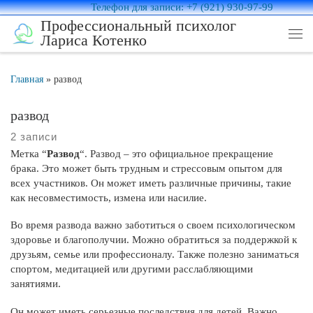
Телефон для записи: +7 (921) 930-97-99
Перейти к содержимому
Профессиональный психолог
Лариса Котенко
Ме
Главная
»
развод
развод
2 записи
Метка “
Развод
“. Развод – это официальное прекращение
брака. Это может быть трудным и стрессовым опытом для
всех участников. Он может иметь различные причины, такие
как несовместимость, измена или насилие.
Во время развода важно заботиться о своем психологическом
здоровье и благополучии. Можно обратиться за поддержкой к
друзьям, семье или профессионалу. Также полезно заниматься
спортом, медитацией или другими расслабляющими
занятиями.
Он может иметь серьезные последствия для детей. Важно