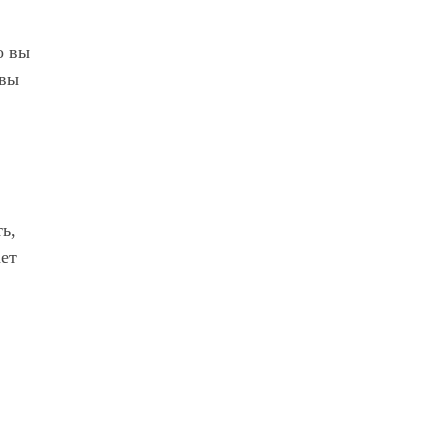
о вы
 вы
ь,
ает