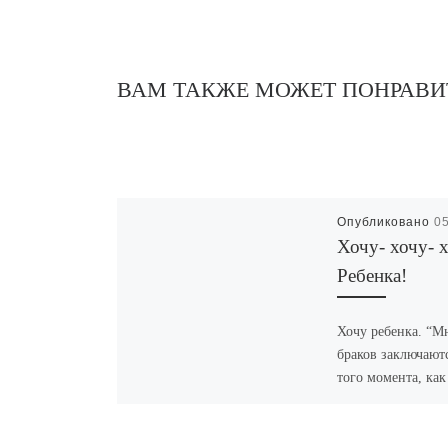
ВАМ ТАКЖЕ МОЖЕТ ПОНРАВИ
Опубликовано
0
Хочу- хочу-
Ребенка!
Хочу ребенка. “М
браков заключают
того момента, ка
люди успешно раз
со своими родите
и утвердились в с