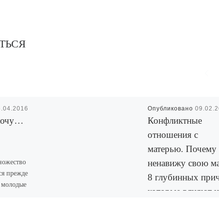
ТЬСЯ
5.04.2016
Опубликовано
09.02.
 хочу…
Конфликтные
отношения с
матерью. Почему 
ножество
ненавижу свою ма
ся прежде
8 глубинных при
к молодые
которые влияют н
велись
отношение детей 
лями
воем праве