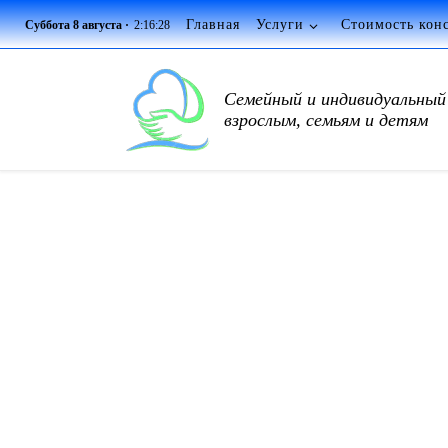
Главная
Услуги
Стоимость кон
Суббота 8 августа ·
2:16:29
Перейти к содержимому
Семейный и индивидуальный 
взрослым, семьям и детям