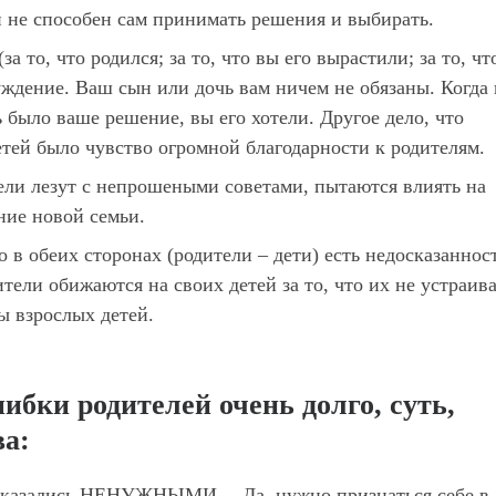
н не способен сам принимать решения и выбирать.
за то, что родился; за то, что вы его вырастили; за то, чт
луждение. Ваш сын или дочь вам ничем не обязаны. Когда
ь было ваше решение, вы его хотели. Другое дело, что
етей было чувство огромной благодарности к родителям.
ели лезут с непрошеными советами, пытаются влиять на
ние новой семьи.
о в обеих сторонах (родители – дети) есть недосказанност
ели обижаются на своих детей за то, что их не устраив
ы взрослых детей.
бки родителей очень долго, суть,
ва:
 оказались НЕНУЖНЫМИ… Да, нужно признаться себе в