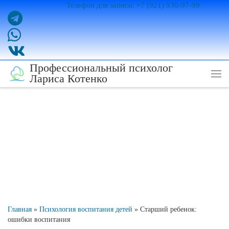
Телефон для записи: +7 (921) 930-97-99
Перейти к содержимому
Профессиональный психолог
Лариса Котенко
Ме
Главная
»
Психология воспитания детей
»
Старший ребенок:
ошибки воспитания