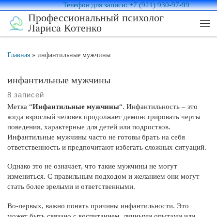
Телефон для записи: +7 (921) 930-97-99
Перейти к содержимому
Профессиональный психолог
Лариса Котенко
Ме
Главная
»
инфантильные мужчины
инфантильные мужчины
8 записей
Метка “
Инфантильные мужчины
“. Инфантильность – это
когда взрослый человек продолжает демонстрировать черты
поведения, характерные для детей или подростков.
Инфантильные мужчины часто не готовы брать на себя
ответственность и предпочитают избегать сложных ситуаций.
Однако это не означает, что такие мужчины не могут
измениться. С правильным подходом и желанием они могут
стать более зрелыми и ответственными.
Во-первых, важно понять причины инфантильности. Это
может быть связано с воспитанием, личными опытами или