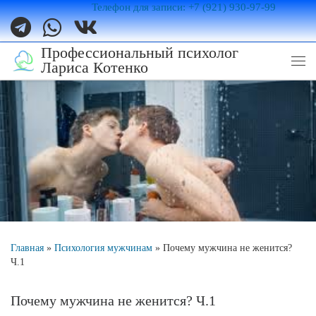
Телефон для записи: +7 (921) 930-97-99
Перейти к содержимому
Профессиональный психолог
Лариса Котенко
Ме
Главная
»
Психология мужчинам
»
Почему мужчина не женится?
Ч.1
Почему мужчина не женится? Ч.1