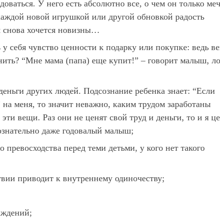
доваться. У него есть абсолютно все, о чем он только ме
 каждой новой игрушкой или другой обновкой радость
м снова хочется новизны…
 у себя чувство ценности к подарку или покупке: ведь в
енить? “Мне мама (папа) еще купит!” – говорит малыш, л
деньги других людей. Подсознание ребенка знает: “Если
 на меня, то значит неважно, каким трудом заработаны
эти вещи. Раз они не ценят свой труд и деньги, то и я ц
сознательно даже годовалый малыш;
о превосходства перед теми детьми, у кого нет такого
твии приводит к внутреннему одиночеству;
аждений;