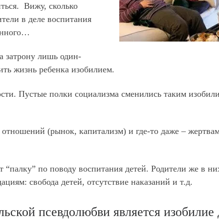
иться. Вижу, сколько
тели в деле воспитания
венного…
 а затрону лишь один-
ить жизнь ребенка изобилием.
ности. Пустые полки социализма сменились таким изобил
отношений (рынок, капитализм) и где-то даже – жертва
 “палку” по поводу воспитания детей. Родители же в ни
ациям: свобода детей, отсутствие наказаний и т.д.
льской псевдолюбви является изобилие 