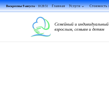
Главная
Услуги
Стоимость 
Воскресенье 9 августа ·
10:28:52
Перейти к содержимому
Семейный и индивидуальный 
взрослым, семьям и детям