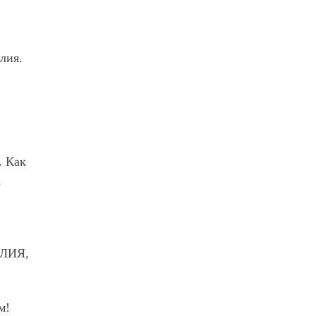
лия.
. Как
к
ИЛИЯ,
м!