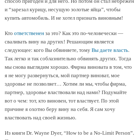
способ пригоден и для него. Но потом он стал небрежен
и “зарезал курицу, несущую золотые яйца”, чтобы
купить автомобиль. И не хотел признать виновным!
Кто
ответственен
за это? Как это по-человечески —
сваливать вину на других! Решающим является
следующее: кого Вы обвиняете, тому
Вы даете власть
.
Так легко и так соблазнительно обвинять других. Тогда
мы снова выглядим хорошо. Фирма виновата в том, что
я не могу развернуться, мой партнер виноват, мое
здоровье не позволяет… Хотим ли мы, чтобы фирма,
партнер, здоровье властвовали над нами? Подумайте
вот о чем: тот, кто виновен, тот властвует. По этой
причине я охотно беру вину на себя. Я сам хочу
властвовать над своей жизнью.
Из книги Dr. Wayne Dyer, “How to be a No-Limit Person”.