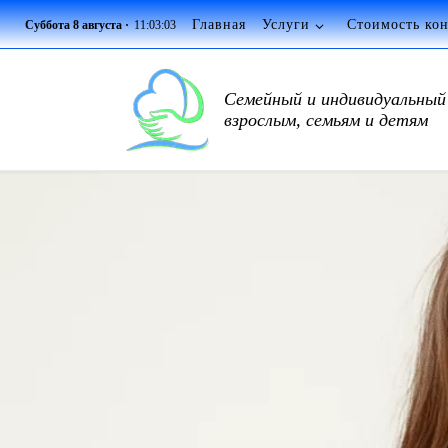
Главная
Услуги
Стоимость кон
Суббота 8 августа ·
11:03:04
Перейти к содержимому
Семейный и индивидуальный 
взрослым, семьям и детям