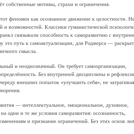
аёт собственные мотивы, страхи и ограничения.
тот феномен как осознанное движение к целостности. Не
ей и возможностей. Классики гуманистической психолог
ранкл связывали способность к саморазвитию с внутрен
у это путь к самоактуализации, для Роджерса — раскрыт
личного смысла.
ьный и неоднозначный. Он требует самоорганизации,
определённость. Без внутренней дисциплины и рефлекси
череду внешних попыток «улучшить себя», не затрагива
ворения.
вития — интеллектуальное, эмоциональное, духовное,
на одни и те же условия саморазвития: осознанность,
изменениям и признание ограничений. Без этих основ л