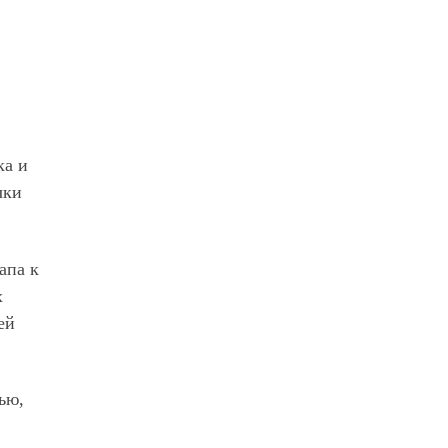
ка и
чки
апа к
х
ей
ью,