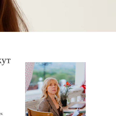
жут
ек