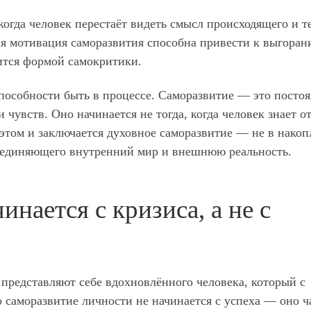
когда человек перестаёт видеть смысл происходящего и т
ная мотивация саморазвития способна привести к выгора
вится формой самокритики.
способности быть в процессе. Саморазвитие — это посто
 чувств. Оно начинается не тогда, когда человек знает о
В этом и заключается духовное саморазвитие — не в нако
соединяющего внутренний мир и внешнюю реальность.
нается с кризиса, а не с
о представляют себе вдохновлённого человека, который с
 саморазвитие личности не начинается с успеха — оно ч