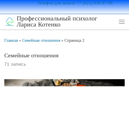
Телефон для записи: +7 (921) 930-97-99
Перейти к содержимому
Профессиональный психолог
Лариса Котенко
Ме
Главная
»
Семейные отношения
»
Страница 2
Семейные отношения
71 запись