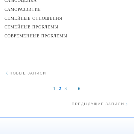
САМООЦЕНКА
САМОРАЗВИТИЕ
СЕМЕЙНЫЕ ОТНОШЕНИЯ
СЕМЕЙНЫЕ ПРОБЛЕМЫ
СОВРЕМЕННЫЕ ПРОБЛЕМЫ
Навигация по записям
Новые записи
НОВЫЕ ЗАПИСИ
1
2
3
…
6
Пр
ПРЕДЫДУЩИЕ ЗАПИСИ