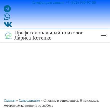
Телефон для записи: +7 (921) 930-97-99
Перейти к содержимому
Профессиональный психолог
Лариса Котенко
Ме
Главная
»
Саморазвитие
»
Слияние в отношениях: 6 признаков,
которые легко принять за любовь